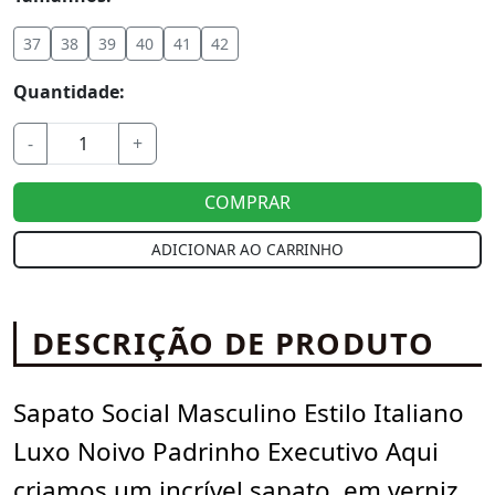
37
38
39
40
41
42
Quantidade:
-
+
COMPRAR
ADICIONAR AO CARRINHO
DESCRIÇÃO DE PRODUTO
Sapato Social Masculino Estilo Italiano
Luxo Noivo Padrinho Executivo Aqui
criamos um incrível sapato, em verniz