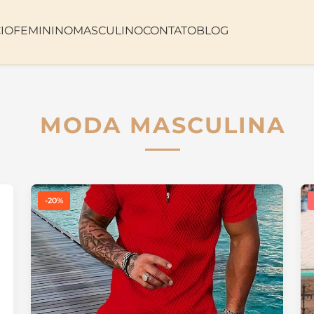
CIO
FEMININO
MASCULINO
CONTATO
BLOG
MODA MASCULINA
-20%