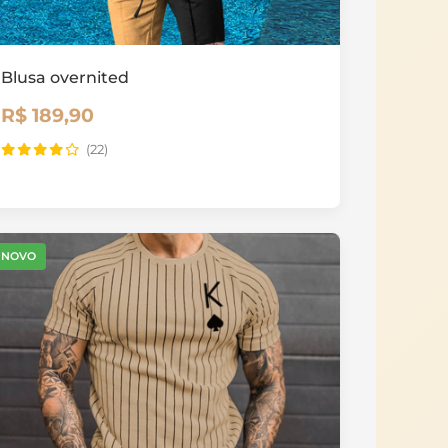
Blusa overnited
R$ 189,90
(22)
NOVO