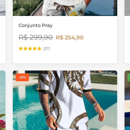
Conjunto Pray
R$ 299,90
R$ 254,90
(27)
-25%