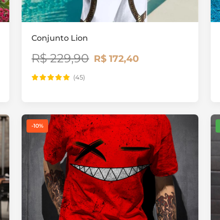
Conjunto Lion
R$ 229,90
R$ 172,40
(45)
-10%