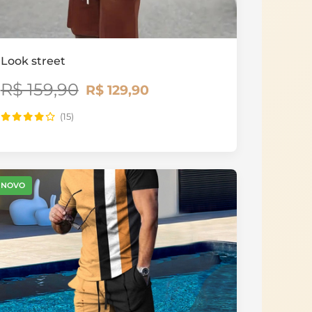
Look street
R$ 159,90
R$ 129,90
(15)
NOVO