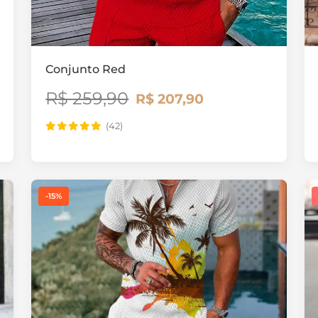
Conjunto Red
R$ 259,90
R$ 207,90
(42)
-15%