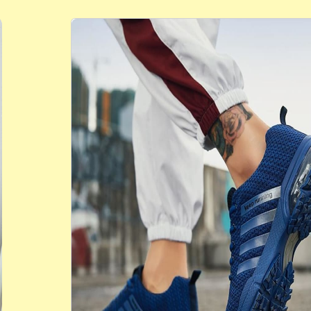
Conforto e E
Os Tênis “Juzi Blue” Chega