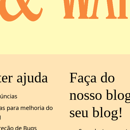
er ajuda
Faça do
nosso blo
úncias
ias para melhoria do
seu blog!
g
reção de Bugs