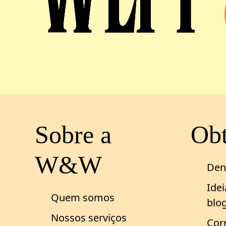
Sobre a
Obt
W&W
Den
Ide
Quem somos
blo
Nossos serviços
Cor