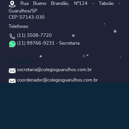
Rua Bueno Brandão, Nº124 - Taboão -
Guarulhos/SP
CEP: 07143-030
Telefones:
(11) 3508-7720
(11) 99766-9231 - Secretaria
E-MAILS
secretaria@colegioguarulhos.com.br
coordenador@colegioguarulhos.com.br
diretor@colegioguarulhos.com.br
HOME
Sistema de Ensino
Educação Infantil